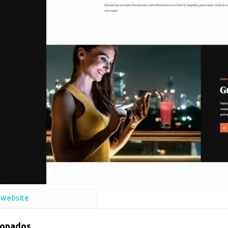
 website
ionados