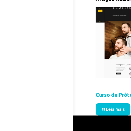
31 de outubro de 20
Curso de Prót
Leia mais