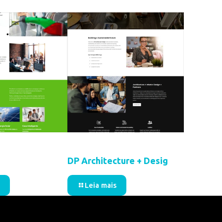
4
3 de abril de 2024
DP Architecture + Desig
Leia mais