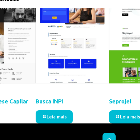
24
18 de agosto de 2024
3 de abril de 202
ese Capilar
Busca INPI
Seprojel
Leia mais
Leia mais